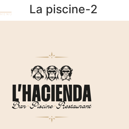
La piscine-2
M E N U