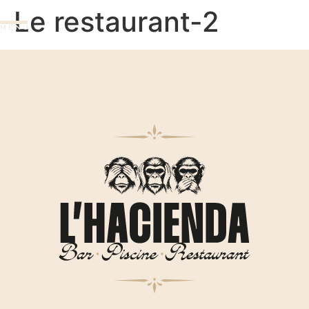
Le restaurant-2
M E N U